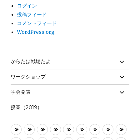
ログイン
投稿フィード
コメントフィード
WordPress.org
サ
からだは戦場だよ
ブ
メ
ニ
サ
ワークショップ
ュ
ブ
ー
メ
を
ニ
サ
学会発表
展
ュ
ブ
開
ー
メ
を
ニ
授業（2019）
展
ュ
開
ー
を
展
CLASS
CLASS
CLASS
TEACHERS
test
い
か
か
か
開
in
in
in
ま
ら
ら
ら