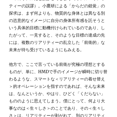
ティーの誤謬）。小鷹研による「からだの錯覚」の
探求は、まず何よりも、物質的な身体とは異なる別
の恣意的なイメージに自分の身体所有感を託そうと
いう具体的目標に動機付けられているのであり、し
たがって、一見すると、そのような目標の達成の先
には、複数のリアリティーの乱立した「前衛的」な
未来が待ち受けているようにもみえる。
他方で、ここで言っている前衛が究極の理想とする
ものが、単に、HMDで手のイメージが瞬時に切り替
わるような、スマートな＜リアリティーの着せ替え
＞的オペレーションを指すのであれば、そんな未来
は、なんというか、やはり、ひどく「くだらない」
もののように思えてしまう。僕にとって、何より大
事なのは＜生々しさ＞のことであり、その＜生々し
さ＞は、リアリティーが剥がれて、別のリアリティ