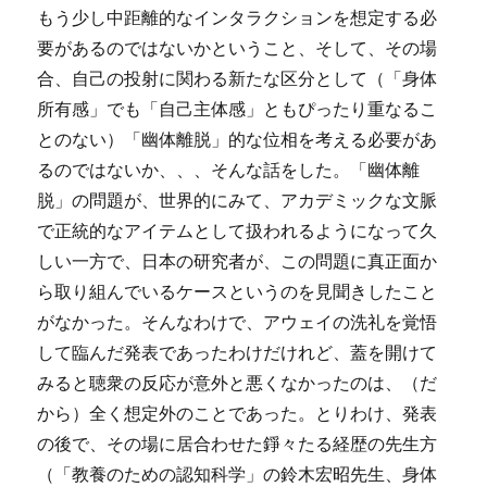
もう少し中距離的なインタラクションを想定する必
要があるのではないかということ、そして、その場
合、自己の投射に関わる新たな区分として（「身体
所有感」でも「自己主体感」ともぴったり重なるこ
とのない）「幽体離脱」的な位相を考える必要があ
るのではないか、、、そんな話をした。「幽体離
脱」の問題が、世界的にみて、アカデミックな文脈
で正統的なアイテムとして扱われるようになって久
しい一方で、日本の研究者が、この問題に真正面か
ら取り組んでいるケースというのを見聞きしたこと
がなかった。そんなわけで、アウェイの洗礼を覚悟
して臨んだ発表であったわけだけれど、蓋を開けて
みると聴衆の反応が意外と悪くなかったのは、（だ
から）全く想定外のことであった。とりわけ、発表
の後で、その場に居合わせた錚々たる経歴の先生方
（「教養のための認知科学」の鈴木宏昭先生、身体