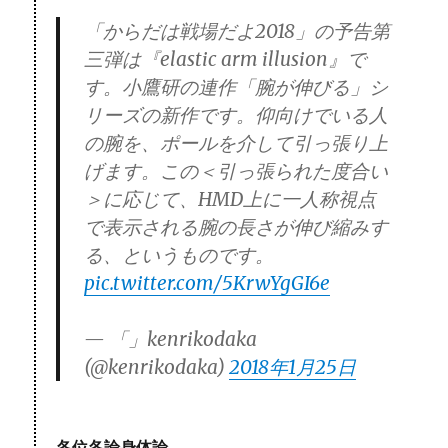
「からだは戦場だよ2018」の予告第
三弾は『elastic arm illusion』で
す。小鷹研の連作「腕が伸びる」シ
リーズの新作です。仰向けでいる人
の腕を、ポールを介して引っ張り上
げます。この＜引っ張られた度合い
＞に応じて、HMD上に一人称視点
で表示される腕の長さが伸び縮みす
る、というものです。
pic.twitter.com/5KrwYgGI6e
— 「」kenrikodaka
(@kenrikodaka)
2018年1月25日
各位各論身体論