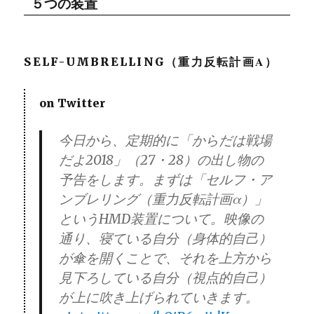
５つの装置
SELF-UMBRELLING（重力反転計画Α）
on Twitter
今日から、定期的に「からだは戦場
だよ2018」（27・28）の出し物の
予告をします。まずは「セルフ・ア
ンブレリング（重力反転計画α）」
というHMD装置について。映像の
通り、寝ている自分（身体的自己）
が傘を開くことで、それを上方から
見下ろしている自分（視点的自己）
が上に吹き上げられていきます。