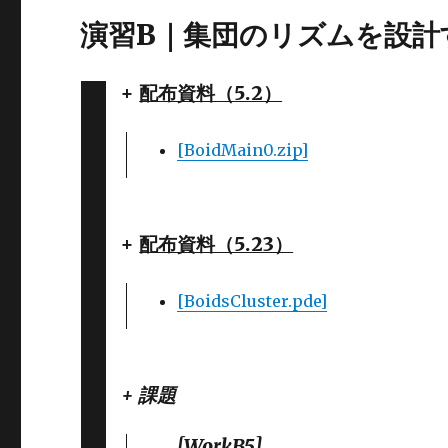
演習B｜集団のリズムを設計する
+
配布資料（5.2）
[BoidMain0.zip]
+
配布資料（5.23）
[BoidsCluster.pde]
+ 課題
[WorkB5]