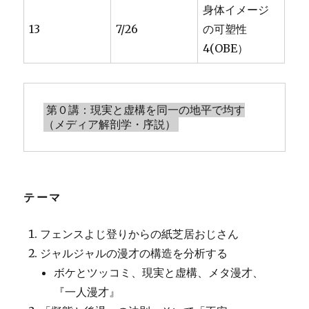
身体イメージ
13
7/26
の可塑性
4(OBE）
第０講：現実と虚構を同一の地平で均す
テーマ
フェンスよじ登りからの紙芝居おじさん
ジャルジャルの漫才の構造を分析する
ボケとツッコミ、現実と虚構、メタ漫才、
『一人漫才』