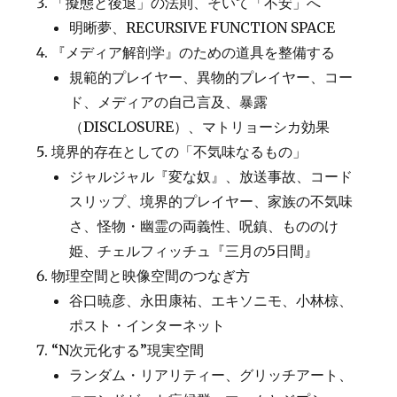
「擬態と後退」の法則、そいて「不安」へ
明晰夢、RECURSIVE FUNCTION SPACE
『メディア解剖学』のための道具を整備する
規範的プレイヤー、異物的プレイヤー、コー
ド、メディアの自己言及、暴露
（DISCLOSURE）、マトリョーシカ効果
境界的存在としての「不気味なるもの」
ジャルジャル『変な奴』、放送事故、コード
スリップ、境界的プレイヤー、家族の不気味
さ、怪物・幽霊の両義性、呪鎮、もののけ
姫、チェルフィッチュ『三月の5日間』
物理空間と映像空間のつなぎ方
谷口暁彦、永田康祐、エキソニモ、小林椋、
ポスト・インターネット
“N次元化する”現実空間
ランダム・リアリティー、グリッチアート、