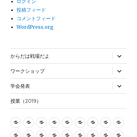
ログイン
投稿フィード
コメントフィード
WordPress.org
サ
からだは戦場だよ
ブ
メ
ニ
サ
ワークショップ
ュ
ブ
ー
メ
を
ニ
サ
学会発表
展
ュ
ブ
開
ー
メ
を
ニ
授業（2019）
展
ュ
開
ー
を
展
CLASS
CLASS
CLASS
TEACHERS
test
い
か
か
か
開
in
in
in
ま
ら
ら
ら
か
か
か
メ
メ
メ
メ
メ
メ