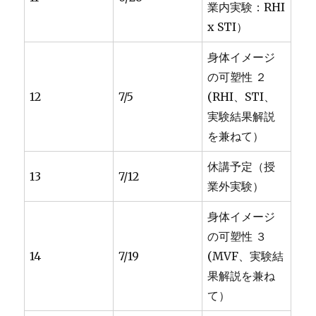
業内実験：RHI
x STI）
身体イメージ
の可塑性 ２
12
7/5
(RHI、STI、
実験結果解説
を兼ねて）
休講予定（授
13
7/12
業外実験）
身体イメージ
の可塑性 ３
14
7/19
(MVF、実験結
果解説を兼ね
て）