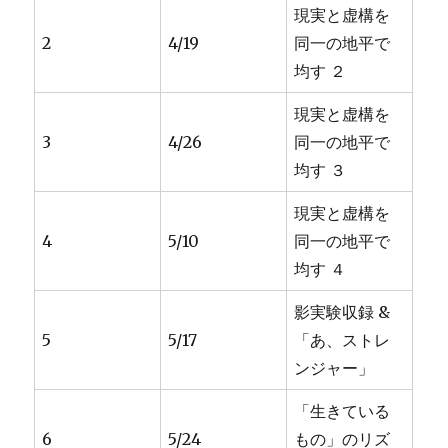
現実と虚構を
2
4/19
同一の地平で
均す ２
現実と虚構を
3
4/26
同一の地平で
均す ３
現実と虚構を
4
5/10
同一の地平で
均す ４
影実験収録 &
5
5/17
「あ、ストレ
ンジャー」
「生きている
6
5/24
もの」のリズ