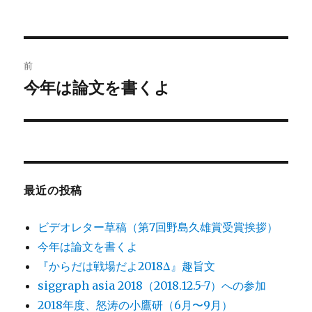
投
前
稿
今年は論文を書くよ
前
の
ナ
投
ビ
稿:
ゲ
最近の投稿
ー
シ
ビデオレター草稿（第7回野島久雄賞受賞挨拶）
今年は論文を書くよ
ョ
『からだは戦場だよ2018Δ』趣旨文
ン
siggraph asia 2018（2018.12.5-7）への参加
2018年度、怒涛の小鷹研（6月〜9月）