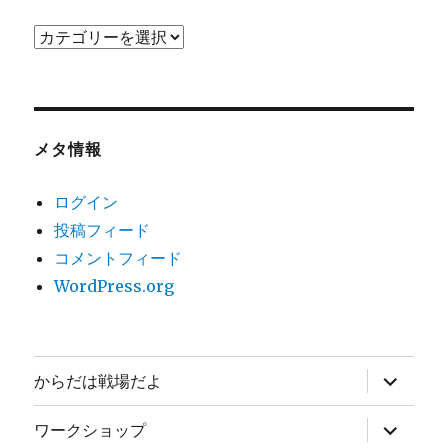
メ
ン
バ
ー
メタ情報
ログイン
投稿フィード
コメントフィード
WordPress.org
サ
からだは戦場だよ
ブ
メ
ニ
サ
ワークショップ
ュ
ブ