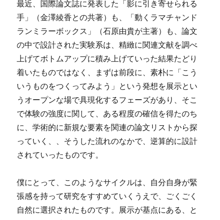
最近、国際論文誌に発表した「影に引き寄せられる
手」（金澤綾香との共著）も、「動くラマチャンド
ランミラーボックス」（石原由貴が主著）も、論文
の中で設計された実験系は、精緻に関連文献を調べ
上げてボトムアップに積み上げていった結果たどり
着いたものではなく、まずは前段に、素朴に「こう
いうものをつくってみよう」という発想を展示とい
うオープンな場で具現化するフェーズがあり、そこ
で体験の強度に関して、ある程度の確信を得たのち
に、学術的に新規な要素を関連の論文リストから探
っていく、、そうした流れのなかで、逆算的に設計
されていったものです。
僕にとって、このようなサイクルは、自分自身が緊
張感を持って研究をすすめていくうえで、ごくごく
自然に選択されたものです。展示が基点にある、と