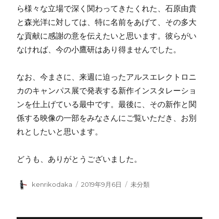
ら様々な立場で深く関わってきたくれた、石原由貴
と森光洋に対しては、特に名前をあげて、その多大
な貢献に感謝の意を伝えたいと思います。彼らがい
なければ、今の小鷹研はあり得ませんでした。
なお、今まさに、来週に迫ったアルスエレクトロニ
カのキャンパス展で発表する新作インスタレーショ
ンを仕上げている最中です。最後に、その新作と関
係する映像の一部をみなさんにご覧いただき、お別
れとしたいと思います。
どうも、ありがとうございました。
投
投
カ
kenrikodaka
2019年9月6日
未分類
稿
稿
テ
者
日:
ゴ
リ