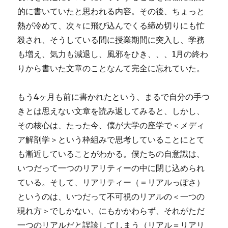
的に書いていたと思われる内容。その後、ちょっと
熱が冷めて、次々に飛び込んでくる締め切りにも忙
殺され、そうしている間に授業期間に突入し、学務
も増え、気力も減退し、風邪をひき、、、1月の終わ
りから書いた文章のことなんて完全に忘れていた。
もう4ヶ月も前に書かれたという、まるで自分の手つ
きとは思えない文章を読み返してみると、しかし、
その核心は、たった今、僕が大学の座学で＜メディ
ア解剖学＞という枠組みで思考していることにとて
も漸近していることがわかる。僕たちの自意識は、
いつだって一つのリアリティーの中に閉じ込められ
ている。そして、リアリティー（＝リアルっぽさ）
というのは、いつだって不可視のリアルの＜一つの
現れ方＞でしかない、にもかかわらず、それがただ
一つのリアルだと誤診してしまう（リアル＝リアリ