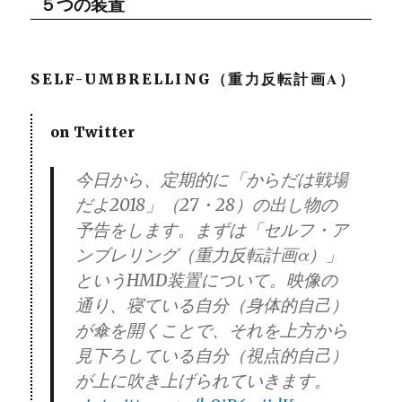
５つの装置
SELF-UMBRELLING（重力反転計画Α）
on Twitter
今日から、定期的に「からだは戦場
だよ2018」（27・28）の出し物の
予告をします。まずは「セルフ・ア
ンブレリング（重力反転計画α）」
というHMD装置について。映像の
通り、寝ている自分（身体的自己）
が傘を開くことで、それを上方から
見下ろしている自分（視点的自己）
が上に吹き上げられていきます。