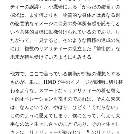
ティーの誤謬）。小鷹研による「からだの錯覚」の
探求は、まず何よりも、物質的な身体とは異なる別
の恣意的なイメージに自分の身体所有感を託そうと
いう具体的目標に動機付けられているのであり、し
たがって、一見すると、そのような目標の達成の先
には、複数のリアリティーの乱立した「前衛的」な
未来が待ち受けているようにもみえる。
他方で、ここで言っている前衛が究極の理想とする
ものが、単に、HMDで手のイメージが瞬時に切り替
わるような、スマートな＜リアリティーの着せ替え
＞的オペレーションを指すのであれば、そんな未来
は、なんというか、やはり、ひどく「くだらない」
もののように思えてしまう。僕にとって、何より大
事なのは＜生々しさ＞のことであり、その＜生々し
さ＞は、リアリティーが剥がれて、別のリアリティ