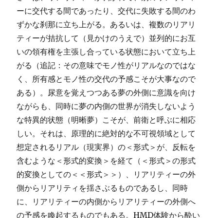
ーに交代する間であったり、交代に失敗する間のわ
ずかな刹那に立ち上がる。あるいは、複数のリアリ
ティーが拮抗して（見かけのうえで）並列的にお互
いの領有権を主張し合っている状態において立ち上
がる（追記：その意味でモノ性がリアルなのではな
く、所有感とモノ性の交代の予感こそが大事なので
ある）。尿意を覚えつつある夢の外側に意識を向け
ながらも、同時に夢の内側の世界が消失しないよう
な特異的状態（明晰夢）こそが、前衛と呼ぶに相応
しい。それは、原理的に絶対的な不可視領域として
想定されるリアル（現実界）の＜形式＞が、反転を
含むような＜形式的変換＞を経て（＜形式＞の形式
的変換としての＜＜形式＞＞）、リアリティーの外
側からリアリティを揺さぶるものであるし、同時
に、リアリティーの内側からリアリティーの外側へ
の予感を喚起するものでもある。HMD体験から酔い