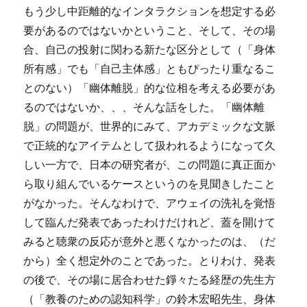
もう少し中距離的なインタラクションを想定する必
要があるのではないかということ、そして、その場
合、自己の投射に関わる新たな区分として（「身体
所有感」でも「自己主体感」ともぴったり重なるこ
とのない）「幽体離脱」的な位相を考える必要があ
るのではないか、、、そんな話をした。「幽体離
脱」の問題が、世界的にみて、アカデミックな文脈
で正統的なアイテムとして扱われるようになって久
しい一方で、日本の研究者が、この問題に真正面か
ら取り組んでいるケースというのを見聞きしたこと
がなかった。そんなわけで、アウェイの洗礼を覚悟
して臨んだ発表であったわけだけれど、蓋を開けて
みると聴衆の反応が意外と悪くなかったのは、（だ
から）全く想定外のことであった。とりわけ、発表
の後で、その場に居合わせた錚々たる経歴の先生方
（「教養のための認知科学」の鈴木宏昭先生、身体