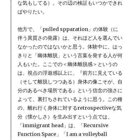
な気もしてる）。その辺の検証もいつかできれ
ばやりたい。
他方で、「pulled spparation」の体験（に
伴う異質さの発露）は、それほど人を選んでい
なかったのではないかと思う。体験中に、はっ
きりと「幽体離脱」という言葉を発する人が何
人もいた。ここでの＜幽体離脱感＞というの
は、視点の浮遊感以上に、『前方に見えている
（そして離脱しつつある）身体の像こそが、自
分のあるべき場所である』という信念の強さに
よって、裏打ちされているように思う。この種
の、離れ行く身体に対するretrospectiveな気
分（懐かしさ）を生み出すという点では、
「immigrant head」は、「Recursive
Function Space」「I am a volleyball