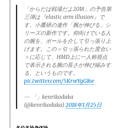
「からだは戦場だよ2018」の予告第
三弾は『elastic arm illusion』で
す。小鷹研の連作「腕が伸びる」シ
リーズの新作です。仰向けでいる人
の腕を、ポールを介して引っ張り上
げます。この＜引っ張られた度合い
＞に応じて、HMD上に一人称視点
で表示される腕の長さが伸び縮みす
る、というものです。
pic.twitter.com/5KrwYgGI6e
— 「」kenrikodaka
(@kenrikodaka)
2018年1月25日
各位各論身体論